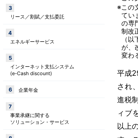
※この
3
てい
リース／割賦／支払委託
の専
制改
4
（以
エネルギーサービス
が、
変わ
5
インターネット支払システム
平成2
(e-Cash discount)
され
6
企業年金
進税
7
ィブ
事業承継に関する
ソリューション・サービス
以上