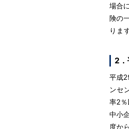
場合
険の
りま
2
平成
ンセ
率2
中小
度か