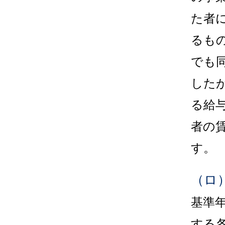
た者
るも
でも
した
る給
者の
す。
（ロ
基準
する