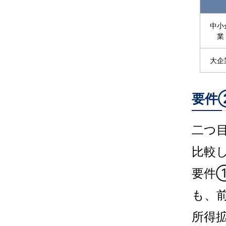
中小
業
大企
要件
二つ
比較
要件
も、
所得