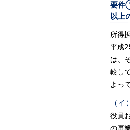
要件
以上
所得
平成
は、
較し
よっ
（イ
役員
の事