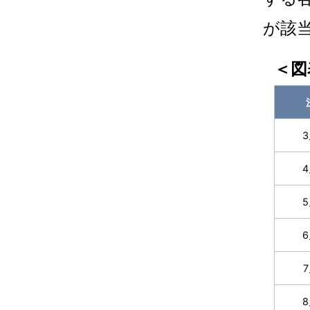
が該
＜図