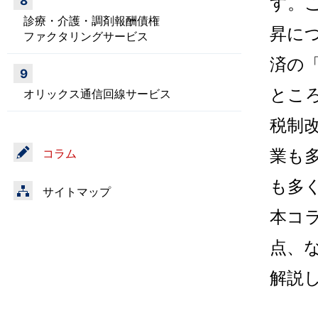
す。
8
診療・介護・調剤報酬債権
昇に
ファクタリングサービス
済の
9
とこ
オリックス通信回線サービス
税制
業も
コラム
も多
サイトマップ
本コ
点、
解説