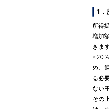
1
所得
増加
きま
×20
め、
る必
ない
その