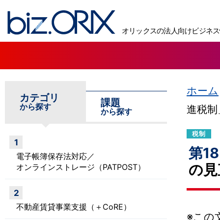
biz.ORIX オリックスの法人向けビジネス情報サイト
オリックスの法人向けビジネス
ホーム
カテゴリ
課題
から探す
進税制
から探す
税制
1
第1
電子帳簿保存法対応／
の見
オンラインストレージ（PATPOST）
2
不動産賃貸事業支援（＋CoRE）
※この