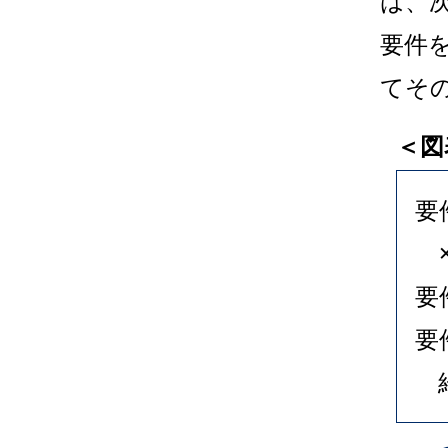
は、
要件
てそ
＜図
要
要
要