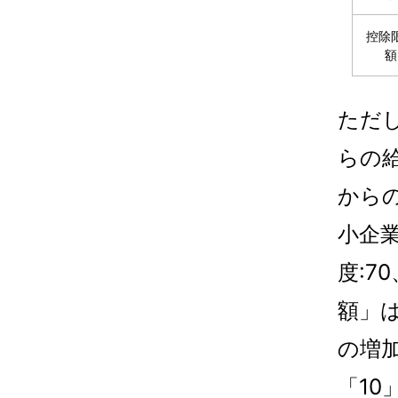
控除
額
ただ
らの
から
小企業
度:7
額」は
の増加
「10