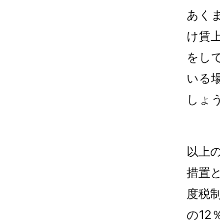
あく
け賃
をし
いる
しょ
以上
措置
度税
の1