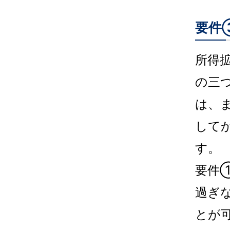
要件
所得
の三
は、
して
す。
要件
過ぎ
とが