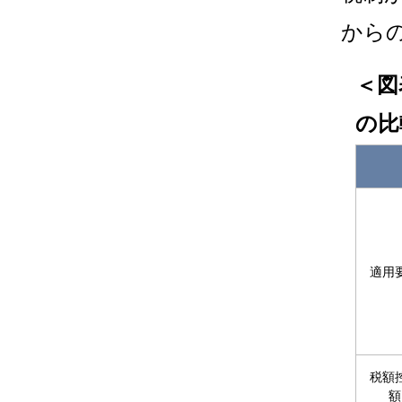
から
＜図
の比
適用
税額
額