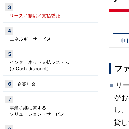
3
リース／割賦／支払委託
4
エネルギーサービス
申
5
インターネット支払システム
フ
(e-Cash discount)
リー
6
企業年金
■
がお
7
事業承継に関する
し、
ソリューション・サービス
貸し