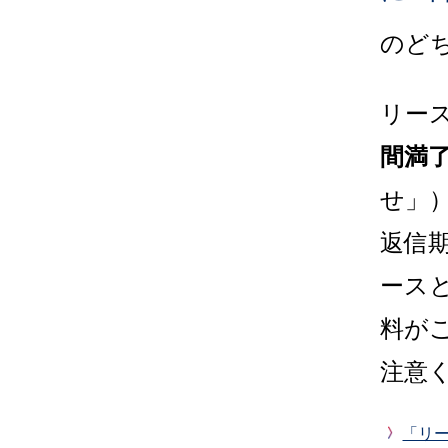
のど
リー
間満
せ」
返信
ース
料が
注意
「リ