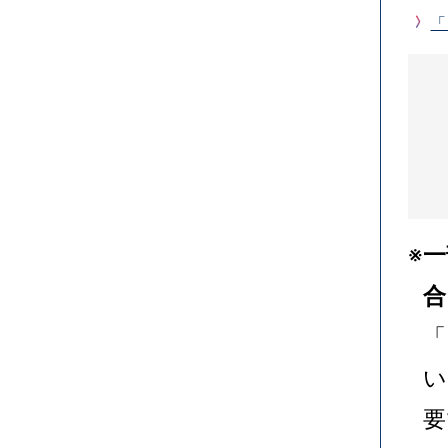
「
※
一
合
「
い
要