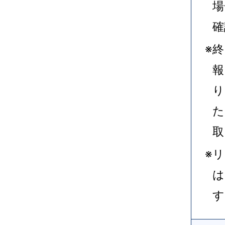
場
確
※
報
り
た
取
※
は
す