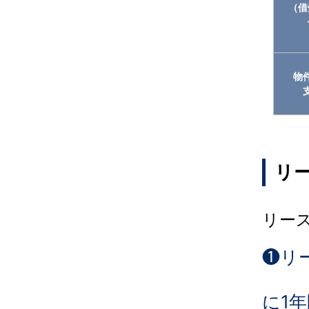
（借
物
リ
リー
❶リ
に1