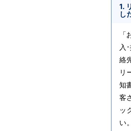
1.
し
「
入
絡
リ
知
客
ッ
い