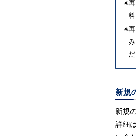
※
料
※
み
だ
新規
新規
詳細