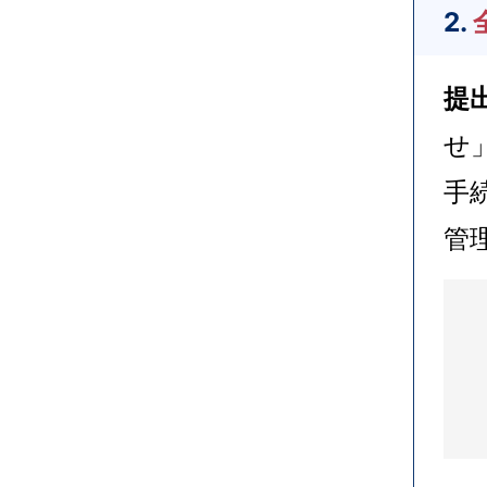
2.
提
せ
手
管